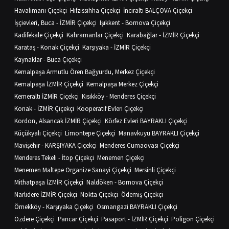
Havalimanı Çiçekçi
Hıfzıssıhha Çiçekçi
İnciraltı BALÇOVA Çiçekçi
İşçievleri, Buca - İZMİR Çiçekçi
Işıkkent - Bornova Çiçekçi
Kadifekale Çiçekçi
Kahramanlar Çiçekçi
Karabağlar - İZMİR Çiçekçi
Karataş - Konak Çiçekçi
Karşıyaka - İZMİR Çiçekçi
Kaynaklar - Buca Çiçekçi
Kemalpaşa Armutlu Ören Bağyurdu, Merkez Çiçekçi
Kemalpaşa İZMİR Çiçekçi
Kemalpaşa Merkez Çiçekçi
Kemeraltı İZMİR Çiçekçi
Kısıkköy - Menderes Çiçekçi
Konak - İZMİR Çiçekçi
Kooperatif Evleri Çiçekçi
Kordon, Alsancak İZMİR Çiçekçi
Körfez Evleri BAYRAKLI Çiçekçi
Küçükyalı Çiçekçi
Limontepe Çiçekçi
Manavkuyu BAYRAKLI Çiçekçi
Mavişehir - KARŞIYAKA Çiçekçi
Menderes Cumaovası Çiçekçi
Menderes Tekeli - İtop Çiçekçi
Menemen Çiçekçi
Menemen Maltepe Organize Sanayi Çiçekçi
Mersinli Çiçekçi
Mithatpaşa İZMİR Çiçekçi
Naldöken - Bornova Çiçekçi
Narlıdere İZMİR Çiçekçi
Nokta Çiçekçi
Ödemiş Çiçekçi
Örnekköy - Karşıyaka Çiçekçi
Osmangazi BAYRAKLI Çiçekçi
Özdere Çiçekçi
Pancar Çiçekçi
Pasaport - İZMİR Çiçekçi
Poligon Çiçekçi