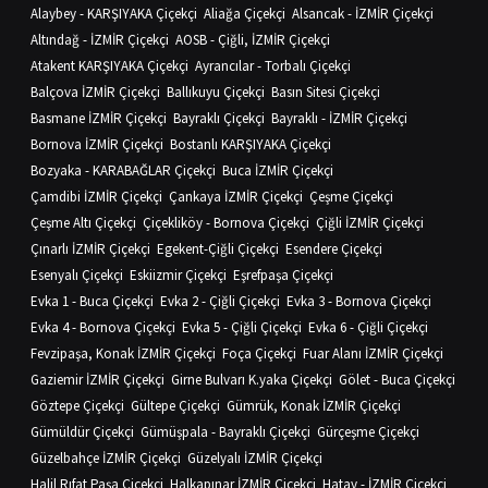
Alaybey - KARŞIYAKA Çiçekçi
Aliağa Çiçekçi
Alsancak - İZMİR Çiçekçi
Altındağ - İZMİR Çiçekçi
AOSB - Çiğli, İZMİR Çiçekçi
Atakent KARŞIYAKA Çiçekçi
Ayrancılar - Torbalı Çiçekçi
Balçova İZMİR Çiçekçi
Ballıkuyu Çiçekçi
Basın Sitesi Çiçekçi
Basmane İZMİR Çiçekçi
Bayraklı Çiçekçi
Bayraklı - İZMİR Çiçekçi
Bornova İZMİR Çiçekçi
Bostanlı KARŞIYAKA Çiçekçi
Bozyaka - KARABAĞLAR Çiçekçi
Buca İZMİR Çiçekçi
Çamdibi İZMİR Çiçekçi
Çankaya İZMİR Çiçekçi
Çeşme Çiçekçi
Çeşme Altı Çiçekçi
Çiçekliköy - Bornova Çiçekçi
Çiğli İZMİR Çiçekçi
Çınarlı İZMİR Çiçekçi
Egekent-Çiğli Çiçekçi
Esendere Çiçekçi
Esenyalı Çiçekçi
Eskiizmir Çiçekçi
Eşrefpaşa Çiçekçi
Evka 1 - Buca Çiçekçi
Evka 2 - Çiğli Çiçekçi
Evka 3 - Bornova Çiçekçi
Evka 4 - Bornova Çiçekçi
Evka 5 - Çiğli Çiçekçi
Evka 6 - Çiğli Çiçekçi
Fevzipaşa, Konak İZMİR Çiçekçi
Foça Çiçekçi
Fuar Alanı İZMİR Çiçekçi
Gaziemir İZMİR Çiçekçi
Girne Bulvarı K.yaka Çiçekçi
Gölet - Buca Çiçekçi
Göztepe Çiçekçi
Gültepe Çiçekçi
Gümrük, Konak İZMİR Çiçekçi
Gümüldür Çiçekçi
Gümüşpala - Bayraklı Çiçekçi
Gürçeşme Çiçekçi
Güzelbahçe İZMİR Çiçekçi
Güzelyalı İZMİR Çiçekçi
Halil Rıfat Paşa Çiçekçi
Halkapınar İZMİR Çiçekçi
Hatay - İZMİR Çiçekçi