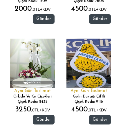
Çiçek Kodu: 1702
Çiçek Kodu: 7605
2000
4500
,0TL+KDV
,0TL+KDV
Gönder
Gönder
Aynı Gün Taslimat
Aynı Gün Taslimat
Orkide Ve Kır Çiçekleri
Gelin Duvağı Çiftli
Çiçek Kodu: 2435
Çiçek Kodu: 9116
3250
4500
,0TL+KDV
,0TL+KDV
Gönder
Gönder