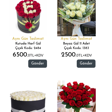
Aynı Gün Taslimat
Aynı Gün Taslimat
Kutuda Harf Gül
Beyaz Gül 11 Adet
Çiçek Kodu: 2484
Çiçek Kodu: 1383
6500
2500
,0TL+KDV
,0TL+KDV
Gönder
Gönder