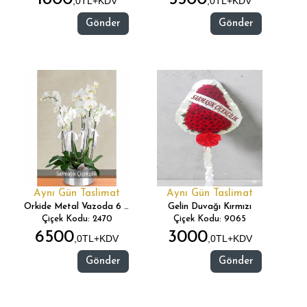
,0TL+KDV
,0TL+KDV
Gönder
Gönder
Aynı Gün Taslimat
Aynı Gün Taslimat
Orkide Metal Vazoda 6 Dal
Gelin Duvağı Kırmızı
Çiçek Kodu: 2470
Çiçek Kodu: 9065
6500
3000
,0TL+KDV
,0TL+KDV
Gönder
Gönder