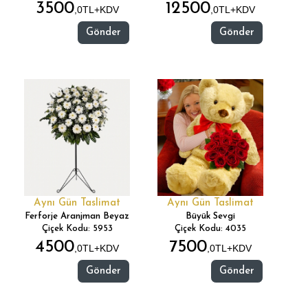
3500
12500
,0TL+KDV
,0TL+KDV
Gönder
Gönder
Aynı Gün Taslimat
Aynı Gün Taslimat
Ferforje Aranjman Beyaz
Büyük Sevgi
Çiçek Kodu: 5953
Çiçek Kodu: 4035
4500
7500
,0TL+KDV
,0TL+KDV
Gönder
Gönder