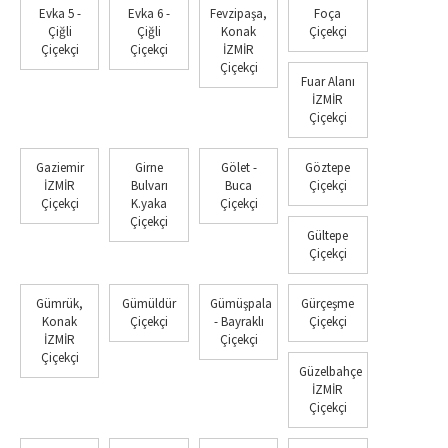
Evka 5 -
Evka 6 -
Fevzipaşa,
Foça
Çiğli
Çiğli
Konak
Çiçekçi
Çiçekçi
Çiçekçi
İZMİR
Çiçekçi
Fuar Alanı
İZMİR
Çiçekçi
Gaziemir
Girne
Gölet -
Göztepe
İZMİR
Bulvarı
Buca
Çiçekçi
Çiçekçi
K.yaka
Çiçekçi
Çiçekçi
Gültepe
Çiçekçi
Gümrük,
Gümüldür
Gümüşpala
Gürçeşme
Konak
Çiçekçi
- Bayraklı
Çiçekçi
İZMİR
Çiçekçi
Çiçekçi
Güzelbahçe
İZMİR
Çiçekçi