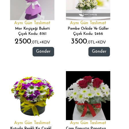
Aynı Gün Taslimat
Aynı Gün Taslimat
Mor Kırçiçeği Buketi
Pembe Orkide Ve Güller
Çiçek Kodu: 8161
Çiçek Kodu: 2466
2500
3500
,0TL+KDV
,0TL+KDV
Gönder
Gönder
Aynı Gün Taslimat
Aynı Gün Taslimat
Kutuda Renkli Kır Çiçekleri
Cam Fanusta Papatya 3 Gül