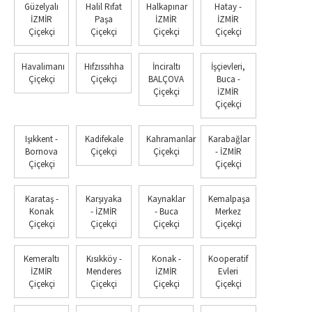
Güzelyalı
Halil Rıfat
Halkapınar
Hatay -
İZMİR
Paşa
İZMİR
İZMİR
Çiçekçi
Çiçekçi
Çiçekçi
Çiçekçi
Havalimanı
Hıfzıssıhha
İnciraltı
İşçievleri,
Çiçekçi
Çiçekçi
BALÇOVA
Buca -
Çiçekçi
İZMİR
Çiçekçi
Işıkkent -
Kadifekale
Kahramanlar
Karabağlar
Bornova
Çiçekçi
Çiçekçi
- İZMİR
Çiçekçi
Çiçekçi
Karataş -
Karşıyaka
Kaynaklar
Kemalpaşa
Konak
- İZMİR
- Buca
Merkez
Çiçekçi
Çiçekçi
Çiçekçi
Çiçekçi
Kemeraltı
Kısıkköy -
Konak -
Kooperatif
İZMİR
Menderes
İZMİR
Evleri
Çiçekçi
Çiçekçi
Çiçekçi
Çiçekçi