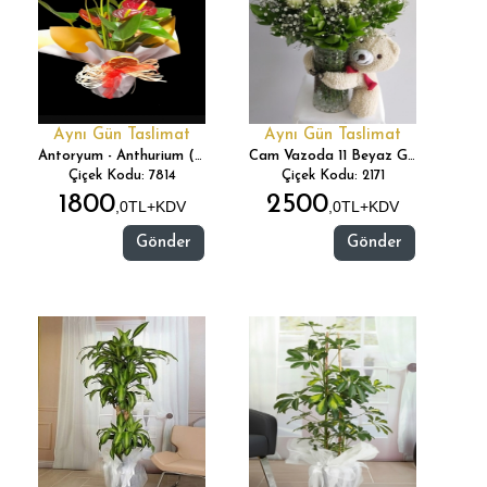
Aynı Gün Taslimat
Aynı Gün Taslimat
Antoryum - Anthurium (Flomingo Çiçeği)
Cam Vazoda 11 Beyaz Gül Ve Ayıcık
Çiçek Kodu: 7814
Çiçek Kodu: 2171
1800
2500
,0TL+KDV
,0TL+KDV
Gönder
Gönder