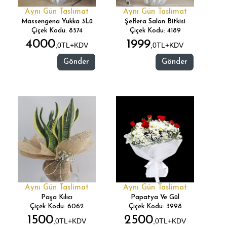
Aynı Gün Taslimat
Aynı Gün Taslimat
Massengena Yukka 3Lü
Şeflera Salon Bitkisi
Çiçek Kodu: 8574
Çiçek Kodu: 4189
4000
1999
,0TL+KDV
,0TL+KDV
Gönder
Gönder
Aynı Gün Taslimat
Aynı Gün Taslimat
Paşa Kılıcı
Papatya Ve Gül
Çiçek Kodu: 6062
Çiçek Kodu: 3998
1500
2500
,0TL+KDV
,0TL+KDV