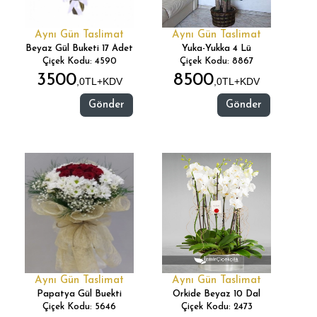
Aynı Gün Taslimat
Aynı Gün Taslimat
Beyaz Gül Buketi 17 Adet
Yuka-Yukka 4 Lü
Çiçek Kodu: 4590
Çiçek Kodu: 8867
3500
8500
,0TL+KDV
,0TL+KDV
Gönder
Gönder
Aynı Gün Taslimat
Aynı Gün Taslimat
Papatya Gül Buekti
Orkide Beyaz 10 Dal
Çiçek Kodu: 5646
Çiçek Kodu: 2473