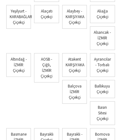
Yeşilyurt -
Alaçatı
Alaybey -
Aliağa
KARABAĞLAR
Çiçekçi
KARŞIYAKA
Çiçekçi
Çiçekçi
Çiçekçi
Alsancak -
İZMİR
Çiçekçi
Altındağ -
AOSB -
Atakent
Ayrancılar
İZMİR
Çiğli,
KARŞIYAKA
- Torbalı
Çiçekçi
İZMİR
Çiçekçi
Çiçekçi
Çiçekçi
Balçova
Ballıkuyu
İZMİR
Çiçekçi
Çiçekçi
Basın
Sitesi
Çiçekçi
Basmane
Bayraklı
Bayraklı -
Bornova
İZMİR
Çiçekçi
İZMİR
İZMİR