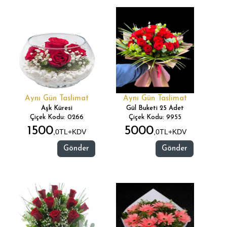
Aynı Gün Taslimat
Aynı Gün Taslimat
Aşk Küresi
Gül Buketi 25 Adet
Çiçek Kodu: 0266
Çiçek Kodu: 9955
1500
5000
,0TL+KDV
,0TL+KDV
Gönder
Gönder