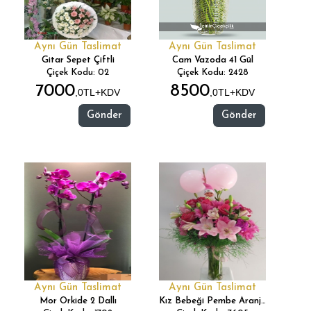
Aynı Gün Taslimat
Aynı Gün Taslimat
Gitar Sepet Çiftli
Cam Vazoda 41 Gül
Çiçek Kodu: 02
Çiçek Kodu: 2428
7000
8500
,0TL+KDV
,0TL+KDV
Gönder
Gönder
Aynı Gün Taslimat
Aynı Gün Taslimat
Mor Orkide 2 Dallı
Kız Bebeği Pembe Aranjmanı