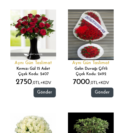
Aynı Gün Taslimat
Aynı Gün Taslimat
Kırmızı Gül 15 Adet
Gelin Duvağı Çiftli
Çiçek Kodu: 2407
Çiçek Kodu: 2492
2750
7000
,0TL+KDV
,0TL+KDV
Gönder
Gönder