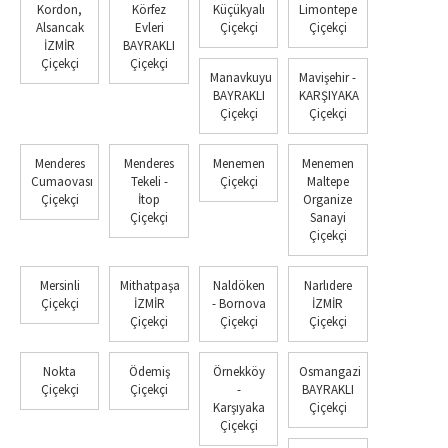
Kordon,
Körfez
Küçükyalı
Limontepe
Alsancak
Evleri
Çiçekçi
Çiçekçi
İZMİR
BAYRAKLI
Çiçekçi
Çiçekçi
Manavkuyu
Mavişehir -
BAYRAKLI
KARŞIYAKA
Çiçekçi
Çiçekçi
Menderes
Menderes
Menemen
Menemen
Cumaovası
Tekeli -
Çiçekçi
Maltepe
Çiçekçi
İtop
Organize
Çiçekçi
Sanayi
Çiçekçi
Mersinli
Mithatpaşa
Naldöken
Narlıdere
Çiçekçi
İZMİR
- Bornova
İZMİR
Çiçekçi
Çiçekçi
Çiçekçi
Nokta
Ödemiş
Örnekköy
Osmangazi
Çiçekçi
Çiçekçi
-
BAYRAKLI
Karşıyaka
Çiçekçi
Çiçekçi