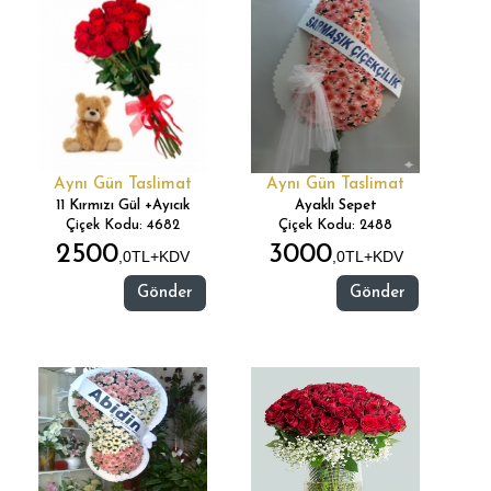
Aynı Gün Taslimat
Aynı Gün Taslimat
11 Kırmızı Gül +Ayıcık
Ayaklı Sepet
Çiçek Kodu: 4682
Çiçek Kodu: 2488
2500
3000
,0TL+KDV
,0TL+KDV
Gönder
Gönder