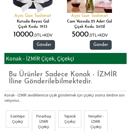
Aynı Gün Taslimat
Aynı Gün Taslimat
Kutuda Beyaz Gül
Cam Vazoda 25 Adet Gül
Çiçek Kodu: 1933
Çiçek Kodu: 2452l
10000
5000
,0TL+KDV
,0TL+KDV
Gönder
Gönder
Konak - İZMİR Çiçek, Çiçekçi
Bu Ürünler Sadece Konak - İZMİR
İline Gönderilebilmektedir.
Konak - İZMİR sevdiklerinize çiçek göndermek için çiçekçi arama derdine son
veriyoruz..
Esentepe
Pınarbaşı
Tepecik
Yenişehir -
Çiçekçi
İZMİR
Çiçekçi
İZMİR
Çiçekçi
Çiçekçi