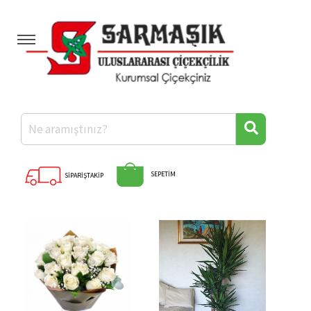
Anasayfa
Kategoriler
Hakkımızda
Banka Hesaplarımız
Diğer İllere Çiçek
Hızlı Ödeme
SEPETİM
SİPARİŞTAKİP
İletişim