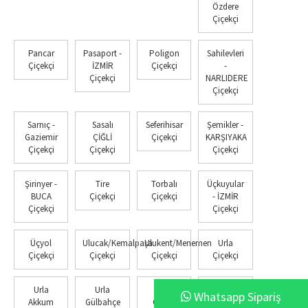
Özdere
Çiçekçi
Pancar
Pasaport -
Poligon
Sahilevleri
Çiçekçi
İZMİR
Çiçekçi
-
Çiçekçi
NARLIDERE
Çiçekçi
Sarnıç -
Sasalı
Seferihisar
Şemikler -
Gaziemir
ÇİĞLİ
Çiçekçi
KARŞIYAKA
Çiçekçi
Çiçekçi
Çiçekçi
Şirinyer -
Tire
Torbalı
Üçkuyular
BUCA
Çiçekçi
Çiçekçi
- İZMİR
Çiçekçi
Çiçekçi
Üçyol
Ulucak/Kemalpaşa
Ulukent/Menemen
Urla
Çiçekçi
Çiçekçi
Çiçekçi
Çiçekçi
Urla
Urla
Urla
Yakaköy -
Whatsapp Sipariş
Akkum
Gülbahçe
Özbek
BORNOVA