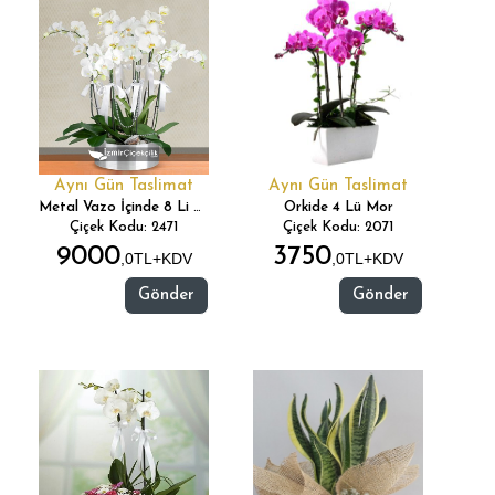
Aynı Gün Taslimat
Aynı Gün Taslimat
Metal Vazo İçinde 8 Li Orkide
Orkide 4 Lü Mor
Çiçek Kodu: 2471
Çiçek Kodu: 2071
9000
3750
,0TL+KDV
,0TL+KDV
Gönder
Gönder