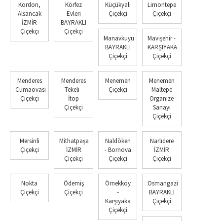
Kordon,
Körfez
Küçükyalı
Limontepe
Alsancak
Evleri
Çiçekçi
Çiçekçi
İZMİR
BAYRAKLI
Çiçekçi
Çiçekçi
Manavkuyu
Mavişehir -
BAYRAKLI
KARŞIYAKA
Çiçekçi
Çiçekçi
Menderes
Menderes
Menemen
Menemen
Cumaovası
Tekeli -
Çiçekçi
Maltepe
Çiçekçi
İtop
Organize
Çiçekçi
Sanayi
Çiçekçi
Mersinli
Mithatpaşa
Naldöken
Narlıdere
Çiçekçi
İZMİR
- Bornova
İZMİR
Çiçekçi
Çiçekçi
Çiçekçi
Nokta
Ödemiş
Örnekköy
Osmangazi
Çiçekçi
Çiçekçi
-
BAYRAKLI
Karşıyaka
Çiçekçi
Çiçekçi