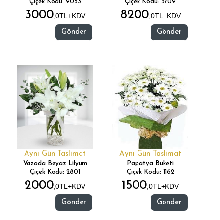
Çiçek Kodu: 9053
Çiçek Kodu: 3709
3000
8200
,0TL+KDV
,0TL+KDV
Gönder
Gönder
Aynı Gün Taslimat
Aynı Gün Taslimat
Vazoda Beyaz Lilyum
Papatya Buketi
Çiçek Kodu: 2801
Çiçek Kodu: 1162
2000
1500
,0TL+KDV
,0TL+KDV
Gönder
Gönder