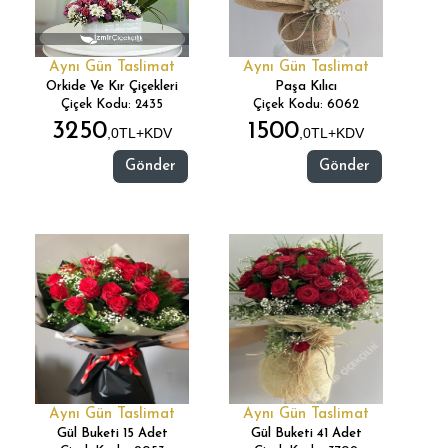
Aynı Gün Taslimat
Aynı Gün Taslimat
Orkide Ve Kır Çiçekleri
Paşa Kılıcı
Çiçek Kodu: 2435
Çiçek Kodu: 6062
3250
1500
,0TL+KDV
,0TL+KDV
Gönder
Gönder
Aynı Gün Taslimat
Aynı Gün Taslimat
Gül Buketi 15 Adet
Gül Buketi 41 Adet