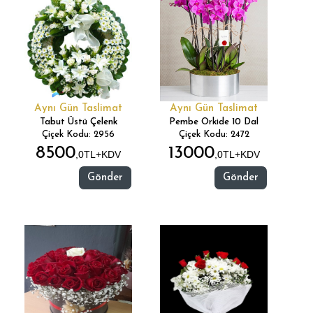
Aynı Gün Taslimat
Aynı Gün Taslimat
Tabut Üstü Çelenk
Pembe Orkide 10 Dal
Çiçek Kodu: 2956
Çiçek Kodu: 2472
8500
13000
,0TL+KDV
,0TL+KDV
Gönder
Gönder