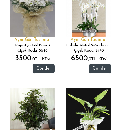
Aynı Gün Taslimat
Aynı Gün Taslimat
Papatya Gül Buekti
Orkide Metal Vazoda 6 Dal
Çiçek Kodu: 5646
Çiçek Kodu: 2470
3500
6500
,0TL+KDV
,0TL+KDV
Gönder
Gönder