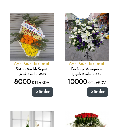
Aynı Gün Taslimat
Aynı Gün Taslimat
Sütun Ayaklı Sepet
Ferforje Aranjman
Çiçek Kodu: 9612
Çiçek Kodu: 6442
8000
10000
,0TL+KDV
,0TL+KDV
Gönder
Gönder