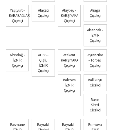
Yeşilyurt -
Alaçatı
Alaybey -
Aliağa
KARABAĞLAR
Çiçekçi
KARŞIYAKA
Çiçekçi
Çiçekçi
Çiçekçi
Alsancak -
İZMİR
Çiçekçi
Altındağ -
AOSB -
Atakent
Ayrancılar
İZMİR
Çiğli,
KARŞIYAKA
- Torbalı
Çiçekçi
İZMİR
Çiçekçi
Çiçekçi
Çiçekçi
Balçova
Ballıkuyu
İZMİR
Çiçekçi
Çiçekçi
Basın
Sitesi
Çiçekçi
Basmane
Bayraklı
Bayraklı -
Bornova
İZMİR
Çiçekçi
İZMİR
İZMİR