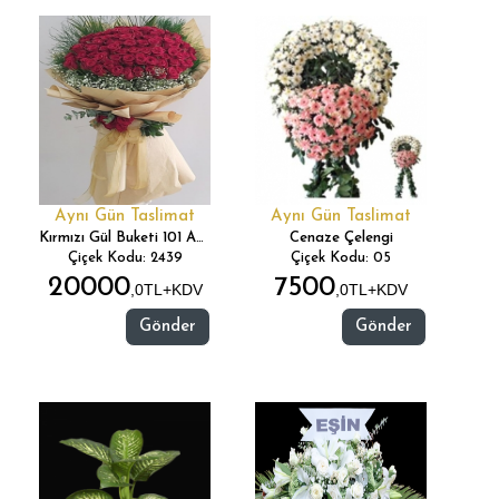
Aynı Gün Taslimat
Aynı Gün Taslimat
Kırmızı Gül Buketi 101 Adet
Cenaze Çelengi
Çiçek Kodu: 2439
Çiçek Kodu: 05
20000
7500
,0TL+KDV
,0TL+KDV
Gönder
Gönder