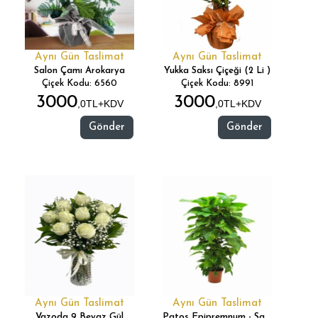
Aynı Gün Taslimat
Aynı Gün Taslimat
Salon Çamı Arokarya
Yukka Saksı Çiçeği (2 Li )
Çiçek Kodu: 6560
Çiçek Kodu: 8991
3000
3000
,0TL+KDV
,0TL+KDV
Gönder
Gönder
Aynı Gün Taslimat
Aynı Gün Taslimat
Vazoda 9 Beyaz Gül
Patos Epipremnum - Sarmaşık