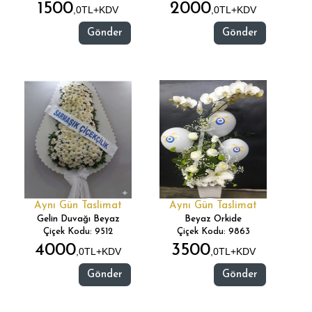
1500
2000
,0TL+KDV
,0TL+KDV
Gönder
Gönder
Aynı Gün Taslimat
Aynı Gün Taslimat
Gelin Duvağı Beyaz
Beyaz Orkide
Çiçek Kodu: 9512
Çiçek Kodu: 9863
4000
3500
,0TL+KDV
,0TL+KDV
Gönder
Gönder