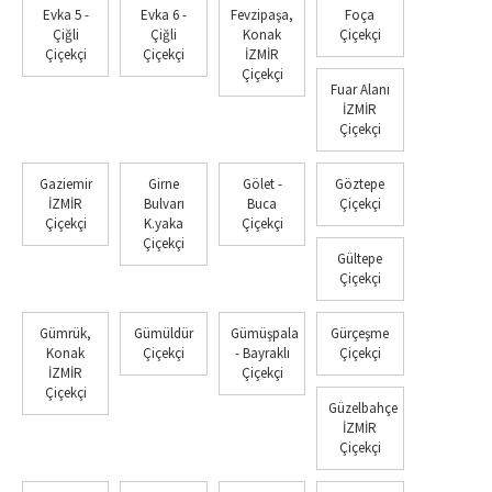
Evka 5 -
Evka 6 -
Fevzipaşa,
Foça
Çiğli
Çiğli
Konak
Çiçekçi
Çiçekçi
Çiçekçi
İZMİR
Çiçekçi
Fuar Alanı
İZMİR
Çiçekçi
Gaziemir
Girne
Gölet -
Göztepe
İZMİR
Bulvarı
Buca
Çiçekçi
Çiçekçi
K.yaka
Çiçekçi
Çiçekçi
Gültepe
Çiçekçi
Gümrük,
Gümüldür
Gümüşpala
Gürçeşme
Konak
Çiçekçi
- Bayraklı
Çiçekçi
İZMİR
Çiçekçi
Çiçekçi
Güzelbahçe
İZMİR
Çiçekçi