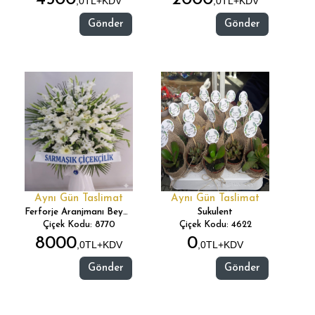
,0TL+KDV
,0TL+KDV
Gönder
Gönder
Aynı Gün Taslimat
Aynı Gün Taslimat
Ferforje Aranjmanı Beyaz
Sukulent
Çiçek Kodu: 8770
Çiçek Kodu: 4622
8000
0
,0TL+KDV
,0TL+KDV
Gönder
Gönder