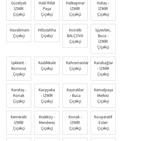
Güzelyalı
Halil Rıfat
Halkapınar
Hatay -
İZMİR
Paşa
İZMİR
İZMİR
Çiçekçi
Çiçekçi
Çiçekçi
Çiçekçi
Havalimanı
Hıfzıssıhha
İnciraltı
İşçievleri,
Çiçekçi
Çiçekçi
BALÇOVA
Buca -
Çiçekçi
İZMİR
Çiçekçi
Işıkkent -
Kadifekale
Kahramanlar
Karabağlar
Bornova
Çiçekçi
Çiçekçi
- İZMİR
Çiçekçi
Çiçekçi
Karataş -
Karşıyaka
Kaynaklar
Kemalpaşa
Konak
- İZMİR
- Buca
Merkez
Çiçekçi
Çiçekçi
Çiçekçi
Çiçekçi
Kemeraltı
Kısıkköy -
Konak -
Kooperatif
İZMİR
Menderes
İZMİR
Evleri
Çiçekçi
Çiçekçi
Çiçekçi
Çiçekçi