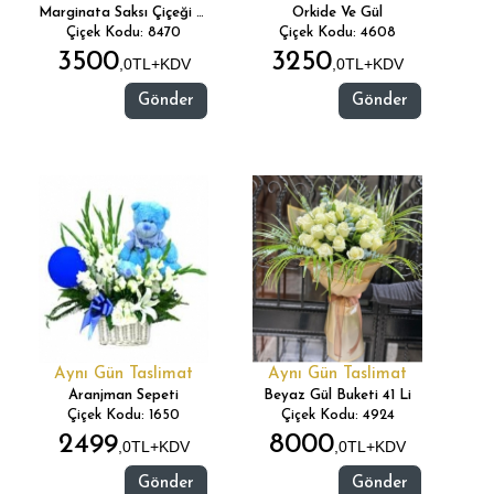
Marginata Saksı Çiçeği 3 Lü
Orkide Ve Gül
Çiçek Kodu: 8470
Çiçek Kodu: 4608
3500
3250
,0TL+KDV
,0TL+KDV
Gönder
Gönder
Aynı Gün Taslimat
Aynı Gün Taslimat
Aranjman Sepeti
Beyaz Gül Buketi 41 Li
Çiçek Kodu: 1650
Çiçek Kodu: 4924
2499
8000
,0TL+KDV
,0TL+KDV
Gönder
Gönder