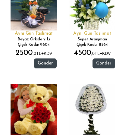
Aynı Gün Taslimat
Aynı Gün Taslimat
Beyaz Orkide 2 Li
Sepet Aranjman
Çiçek Kodu: 9604
Çiçek Kodu: 8564
2500
4500
,0TL+KDV
,0TL+KDV
Gönder
Gönder