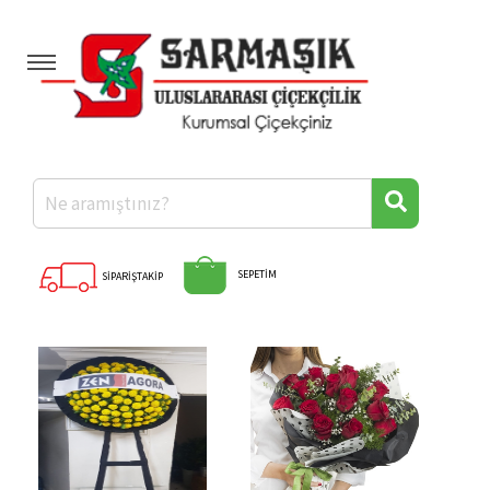
Anasayfa
Kategoriler
Hakkımızda
Banka Hesaplarımız
Diğer İllere Çiçek
Hızlı Ödeme
SEPETİM
SİPARİŞTAKİP
İletişim