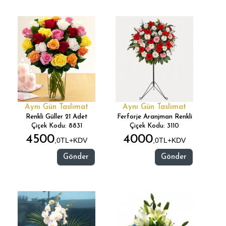
Aynı Gün Taslimat
Aynı Gün Taslimat
Renkli Güller 21 Adet
Ferforje Aranjman Renkli
Çiçek Kodu: 8831
Çiçek Kodu: 3110
4500
4000
,0TL+KDV
,0TL+KDV
Gönder
Gönder