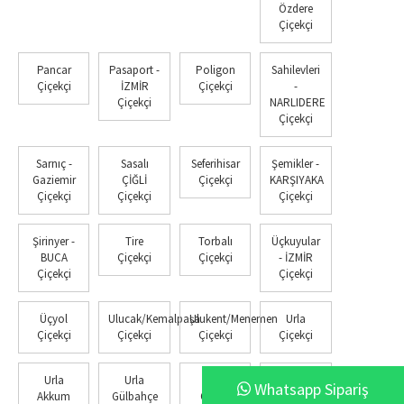
Özdere
Çiçekçi
Pancar
Pasaport -
Poligon
Sahilevleri
Çiçekçi
İZMİR
Çiçekçi
-
Çiçekçi
NARLIDERE
Çiçekçi
Sarnıç -
Sasalı
Seferihisar
Şemikler -
Gaziemir
ÇİĞLİ
Çiçekçi
KARŞIYAKA
Çiçekçi
Çiçekçi
Çiçekçi
Şirinyer -
Tire
Torbalı
Üçkuyular
BUCA
Çiçekçi
Çiçekçi
- İZMİR
Çiçekçi
Çiçekçi
Üçyol
Ulucak/Kemalpaşa
Ulukent/Menemen
Urla
Çiçekçi
Çiçekçi
Çiçekçi
Çiçekçi
Urla
Urla
Urla
Yakaköy -
Whatsapp Sipariş
Akkum
Gülbahçe
Özbek
BORNOVA