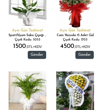
Aynı Gün Taslimat
Aynı Gün Taslimat
Spatifilyum Saksı Çiçeği (Barış Çiçeği)
Cam Vazoda 15 Adet Gül
Çiçek Kodu: 5053
Çiçek Kodu: 1703
1500
4500
,0TL+KDV
,0TL+KDV
Gönder
Gönder