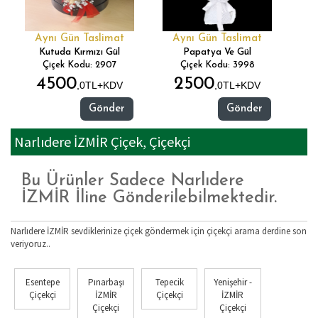
Aynı Gün Taslimat
Aynı Gün Taslimat
Kutuda Kırmızı Gül
Papatya Ve Gül
Çiçek Kodu: 2907
Çiçek Kodu: 3998
4500
2500
,0TL+KDV
,0TL+KDV
Gönder
Gönder
Narlıdere İZMİR Çiçek, Çiçekçi
Bu Ürünler Sadece Narlıdere
İZMİR İline Gönderilebilmektedir.
Narlıdere İZMİR sevdiklerinize çiçek göndermek için çiçekçi arama derdine son
veriyoruz..
Esentepe
Pınarbaşı
Tepecik
Yenişehir -
Çiçekçi
İZMİR
Çiçekçi
İZMİR
Çiçekçi
Çiçekçi