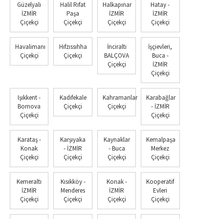
Güzelyalı
Halil Rıfat
Halkapınar
Hatay -
İZMİR
Paşa
İZMİR
İZMİR
Çiçekçi
Çiçekçi
Çiçekçi
Çiçekçi
Havalimanı
Hıfzıssıhha
İnciraltı
İşçievleri,
Çiçekçi
Çiçekçi
BALÇOVA
Buca -
Çiçekçi
İZMİR
Çiçekçi
Işıkkent -
Kadifekale
Kahramanlar
Karabağlar
Bornova
Çiçekçi
Çiçekçi
- İZMİR
Çiçekçi
Çiçekçi
Karataş -
Karşıyaka
Kaynaklar
Kemalpaşa
Konak
- İZMİR
- Buca
Merkez
Çiçekçi
Çiçekçi
Çiçekçi
Çiçekçi
Kemeraltı
Kısıkköy -
Konak -
Kooperatif
İZMİR
Menderes
İZMİR
Evleri
Çiçekçi
Çiçekçi
Çiçekçi
Çiçekçi