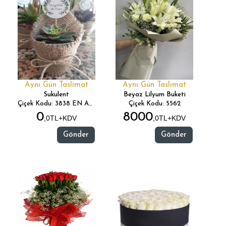
Aynı Gün Taslimat
Aynı Gün Taslimat
Sukulent
Beyaz Lilyum Buketi
Çiçek Kodu: 3838 EN AZ 50 ADET SİPARİŞ VEREBİLİRSİNİZ
Çiçek Kodu: 5562
0
8000
,0TL+KDV
,0TL+KDV
Gönder
Gönder