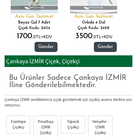
Aynı Gün Taslimat
Aynı Gün Taslimat
Beyaz Gül 7 Adet
Orkide 4 Dal
Çiçek Kodu: 2404
Çiçek Kodu: 2468
1700
3500
,0TL+KDV
,0TL+KDV
Gönder
Gönder
Çankaya İZMİR Çiçek, Çiçekçi
Bu Ürünler Sadece Çankaya İZMİR
İline Gönderilebilmektedir.
Çankaya İZMİR sevdiklerinize çiçek göndermek için çiçekçi arama derdine son
veriyoruz..
Esentepe
Pınarbaşı
Tepecik
Yenişehir -
Çiçekçi
İZMİR
Çiçekçi
İZMİR
Çiçekçi
Çiçekçi