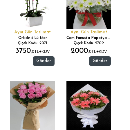
Aynı Gün Taslimat
Aynı Gün Taslimat
Orkide 4 Lü Mor
Cam Fanusta Papatya 3 Gül
Çiçek Kodu: 2071
Çiçek Kodu: 2709
3750
2000
,0TL+KDV
,0TL+KDV
Gönder
Gönder