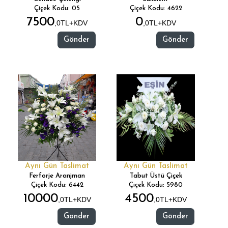
Çiçek Kodu: 05
Çiçek Kodu: 4622
7500
0
,0TL+KDV
,0TL+KDV
Gönder
Gönder
Aynı Gün Taslimat
Aynı Gün Taslimat
Ferforje Aranjman
Tabut Üstü Çiçek
Çiçek Kodu: 6442
Çiçek Kodu: 5980
10000
4500
,0TL+KDV
,0TL+KDV
Gönder
Gönder