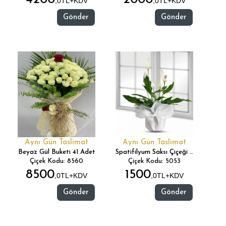
,0TL+KDV
,0TL+KDV
Gönder
Gönder
Aynı Gün Taslimat
Aynı Gün Taslimat
Beyaz Gül Buketi 41 Adet
Spatifilyum Saksı Çiçeği (Barış Çiçeği)
Çiçek Kodu: 8560
Çiçek Kodu: 5053
8500
1500
,0TL+KDV
,0TL+KDV
Gönder
Gönder