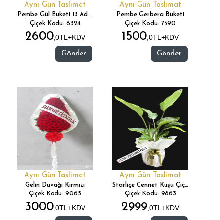
Aynı Gün Taslimat
Aynı Gün Taslimat
Pembe Gül Buketi 13 Adet
Pembe Gerbera Buketi
Çiçek Kodu: 6324
Çiçek Kodu: 7590
2600
1500
,0TL+KDV
,0TL+KDV
Gönder
Gönder
Aynı Gün Taslimat
Aynı Gün Taslimat
Gelin Duvağı Kırmızı
Starliçe Cennet Kuşu Çiçeği
Çiçek Kodu: 9065
Çiçek Kodu: 9863
3000
2999
,0TL+KDV
,0TL+KDV