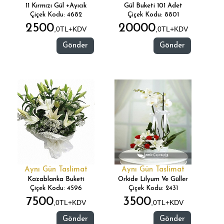
11 Kırmızı Gül +Ayıcık
Gül Buketi 101 Adet
Çiçek Kodu: 4682
Çiçek Kodu: 8801
2500
20000
,0TL+KDV
,0TL+KDV
Gönder
Gönder
Aynı Gün Taslimat
Aynı Gün Taslimat
Kazablanka Buketi
Orkide Lilyum Ve Güller
Çiçek Kodu: 4596
Çiçek Kodu: 2431
7500
3500
,0TL+KDV
,0TL+KDV
Gönder
Gönder