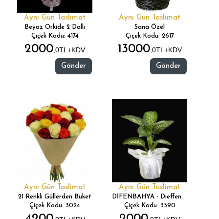
Aynı Gün Taslimat
Aynı Gün Taslimat
Beyaz Orkide 2 Dallı
Sana Özel
Çiçek Kodu: 4174
Çiçek Kodu: 2617
2000
13000
,0TL+KDV
,0TL+KDV
Gönder
Gönder
Aynı Gün Taslimat
Aynı Gün Taslimat
21 Renkli Güllerden Buket
DİFENBAHYA - Dieffenbachia
Çiçek Kodu: 3024
Çiçek Kodu: 3590
4200
2000