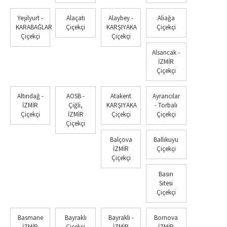
Yeşilyurt -
Alaçatı
Alaybey -
Aliağa
KARABAĞLAR
Çiçekçi
KARŞIYAKA
Çiçekçi
Çiçekçi
Çiçekçi
Alsancak -
İZMİR
Çiçekçi
Altındağ -
AOSB -
Atakent
Ayrancılar
İZMİR
Çiğli,
KARŞIYAKA
- Torbalı
Çiçekçi
İZMİR
Çiçekçi
Çiçekçi
Çiçekçi
Balçova
Ballıkuyu
İZMİR
Çiçekçi
Çiçekçi
Basın
Sitesi
Çiçekçi
Basmane
Bayraklı
Bayraklı -
Bornova
İZMİR
Çiçekçi
İZMİR
İZMİR