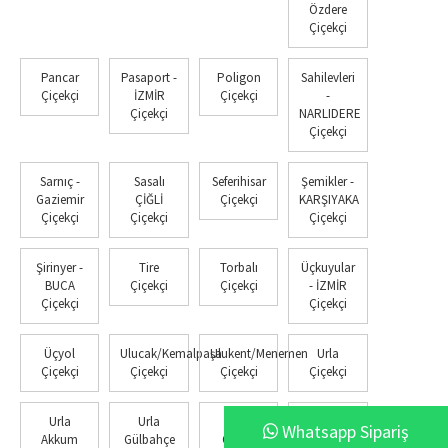
Özdere
Çiçekçi
Pancar
Pasaport -
Poligon
Sahilevleri
Çiçekçi
İZMİR
Çiçekçi
-
Çiçekçi
NARLIDERE
Çiçekçi
Sarnıç -
Sasalı
Seferihisar
Şemikler -
Gaziemir
ÇİĞLİ
Çiçekçi
KARŞIYAKA
Çiçekçi
Çiçekçi
Çiçekçi
Şirinyer -
Tire
Torbalı
Üçkuyular
BUCA
Çiçekçi
Çiçekçi
- İZMİR
Çiçekçi
Çiçekçi
Üçyol
Ulucak/Kemalpaşa
Ulukent/Menemen
Urla
Çiçekçi
Çiçekçi
Çiçekçi
Çiçekçi
Urla
Urla
Urla
Yakaköy -
Whatsapp Sipariş
Akkum
Gülbahçe
Özbek
BORNOVA