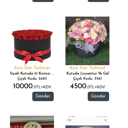
Aynı Gün Taslimat
Aynı Gün Taslimat
Siyah Kutuda 41 Kırmızı Gül
Kutuda Lisyantus Ve Gül
Çiçek Kodu: 2485
Çiçek Kodu: 3561
10000
4500
,0TL+KDV
,0TL+KDV
Gönder
Gönder