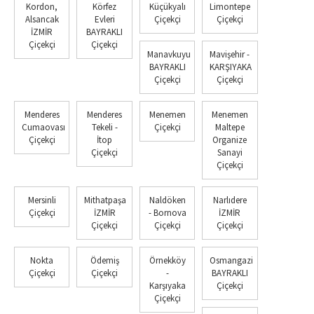
Kordon,
Körfez
Küçükyalı
Limontepe
Alsancak
Evleri
Çiçekçi
Çiçekçi
İZMİR
BAYRAKLI
Çiçekçi
Çiçekçi
Manavkuyu
Mavişehir -
BAYRAKLI
KARŞIYAKA
Çiçekçi
Çiçekçi
Menderes
Menderes
Menemen
Menemen
Cumaovası
Tekeli -
Çiçekçi
Maltepe
Çiçekçi
İtop
Organize
Çiçekçi
Sanayi
Çiçekçi
Mersinli
Mithatpaşa
Naldöken
Narlıdere
Çiçekçi
İZMİR
- Bornova
İZMİR
Çiçekçi
Çiçekçi
Çiçekçi
Nokta
Ödemiş
Örnekköy
Osmangazi
Çiçekçi
Çiçekçi
-
BAYRAKLI
Karşıyaka
Çiçekçi
Çiçekçi