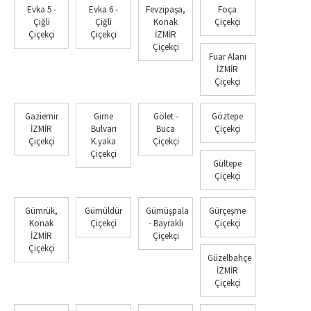
Evka 5 -
Evka 6 -
Fevzipaşa,
Foça
Çiğli
Çiğli
Konak
Çiçekçi
Çiçekçi
Çiçekçi
İZMİR
Çiçekçi
Fuar Alanı
İZMİR
Çiçekçi
Gaziemir
Girne
Gölet -
Göztepe
İZMİR
Bulvarı
Buca
Çiçekçi
Çiçekçi
K.yaka
Çiçekçi
Çiçekçi
Gültepe
Çiçekçi
Gümrük,
Gümüldür
Gümüşpala
Gürçeşme
Konak
Çiçekçi
- Bayraklı
Çiçekçi
İZMİR
Çiçekçi
Çiçekçi
Güzelbahçe
İZMİR
Çiçekçi