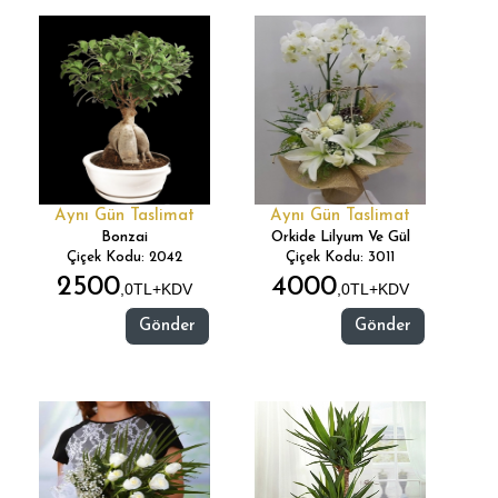
Aynı Gün Taslimat
Aynı Gün Taslimat
Bonzai
Orkide Lilyum Ve Gül
Çiçek Kodu: 2042
Çiçek Kodu: 3011
2500
4000
,0TL+KDV
,0TL+KDV
Gönder
Gönder