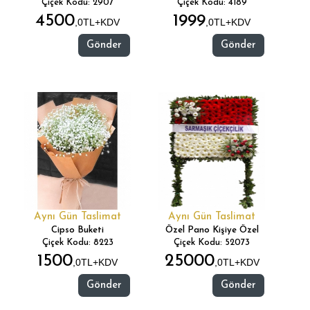
Çiçek Kodu: 2907
Çiçek Kodu: 4189
4500
1999
,0TL+KDV
,0TL+KDV
Gönder
Gönder
Aynı Gün Taslimat
Aynı Gün Taslimat
Cipso Buketi
Özel Pano Kişiye Özel
Çiçek Kodu: 8223
Çiçek Kodu: 52073
1500
25000
,0TL+KDV
,0TL+KDV
Gönder
Gönder