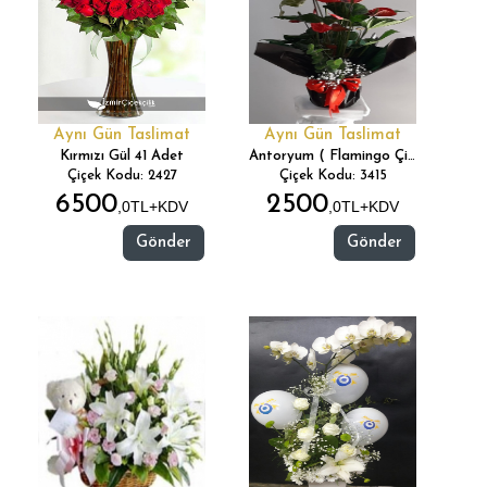
Aynı Gün Taslimat
Aynı Gün Taslimat
Kırmızı Gül 41 Adet
Antoryum ( Flamingo Çiçeği )
Çiçek Kodu: 2427
Çiçek Kodu: 3415
6500
2500
,0TL+KDV
,0TL+KDV
Gönder
Gönder