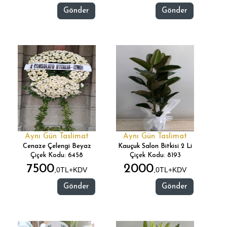
Gönder
Gönder
Aynı Gün Taslimat
Aynı Gün Taslimat
Cenaze Çelengi Beyaz
Kauçuk Salon Bitkisi 2 Li
Çiçek Kodu: 6458
Çiçek Kodu: 8193
7500
2000
,0TL+KDV
,0TL+KDV
Gönder
Gönder