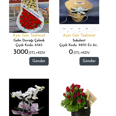
Aynı Gün Taslimat
Aynı Gün Taslimat
Gelin Duvağı Çelenk
Sukulent
Çiçek Kodu: 6565
Çiçek Kodu: 9870 En Az 50 Adet Sipariş Gönderimi Yapıyoruz...(
3000
0
,0TL+KDV
,0TL+KDV
Gönder
Gönder