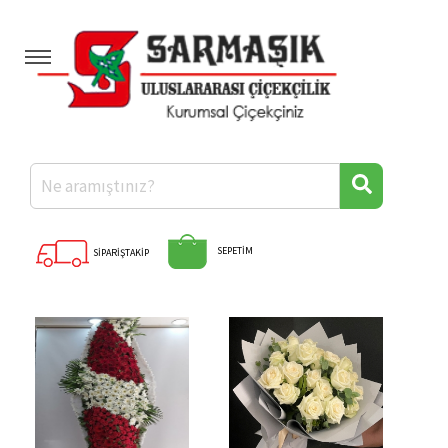
Anasayfa
Kategoriler
Hakkımızda
Banka Hesaplarımız
Diğer İllere Çiçek
Hızlı Ödeme
SEPETİM
SİPARİŞTAKİP
İletişim