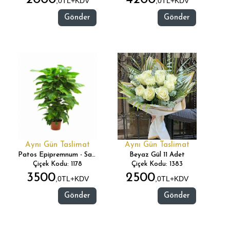
,0TL+KDV
,0TL+KDV
Gönder
Gönder
Aynı Gün Taslimat
Aynı Gün Taslimat
Patos Epipremnum - Sarmaşık
Beyaz Gül 11 Adet
Çiçek Kodu: 1178
Çiçek Kodu: 1383
3500
2500
,0TL+KDV
,0TL+KDV
Gönder
Gönder