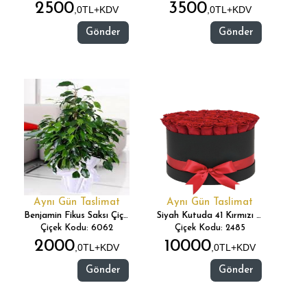
2500
3500
,0TL+KDV
,0TL+KDV
Gönder
Gönder
Aynı Gün Taslimat
Aynı Gün Taslimat
Benjamin Fikus Saksı Çiçeği
Siyah Kutuda 41 Kırmızı Gül
Çiçek Kodu: 6062
Çiçek Kodu: 2485
2000
10000
,0TL+KDV
,0TL+KDV
Gönder
Gönder