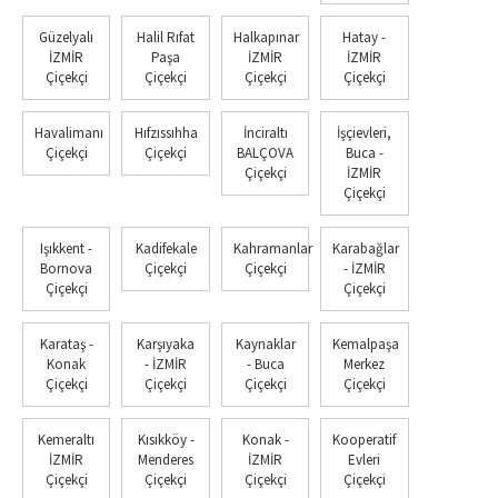
Güzelyalı
Halil Rıfat
Halkapınar
Hatay -
İZMİR
Paşa
İZMİR
İZMİR
Çiçekçi
Çiçekçi
Çiçekçi
Çiçekçi
Havalimanı
Hıfzıssıhha
İnciraltı
İşçievleri,
Çiçekçi
Çiçekçi
BALÇOVA
Buca -
Çiçekçi
İZMİR
Çiçekçi
Işıkkent -
Kadifekale
Kahramanlar
Karabağlar
Bornova
Çiçekçi
Çiçekçi
- İZMİR
Çiçekçi
Çiçekçi
Karataş -
Karşıyaka
Kaynaklar
Kemalpaşa
Konak
- İZMİR
- Buca
Merkez
Çiçekçi
Çiçekçi
Çiçekçi
Çiçekçi
Kemeraltı
Kısıkköy -
Konak -
Kooperatif
İZMİR
Menderes
İZMİR
Evleri
Çiçekçi
Çiçekçi
Çiçekçi
Çiçekçi