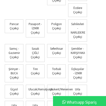
Çiçekçi
Özdere
Çiçekçi
Pancar
Pasaport -
Poligon
Sahilevleri
Çiçekçi
İZMİR
Çiçekçi
-
Çiçekçi
NARLIDERE
Çiçekçi
Sarnıç -
Sasalı
Seferihisar
Şemikler -
Gaziemir
ÇİĞLİ
Çiçekçi
KARŞIYAKA
Çiçekçi
Çiçekçi
Çiçekçi
Şirinyer -
Tire
Torbalı
Üçkuyular
BUCA
Çiçekçi
Çiçekçi
- İZMİR
Çiçekçi
Çiçekçi
Üçyol
Ulucak/Kemalpaşa
Ulukent/Menemen
Urla
Çiçekçi
Çiçekçi
Çiçekçi
Çiçekçi
Whatsapp Sipariş
Urla
Urla
Urla
Yakaköy -