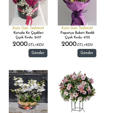
Aynı Gün Taslimat
Aynı Gün Taslimat
Kutuda Kır Çiçekleri
Papatya Buketi Renkli
Çiçek Kodu: 2437
Çiçek Kodu: 4152
2000
2000
,0TL+KDV
,0TL+KDV
Gönder
Gönder