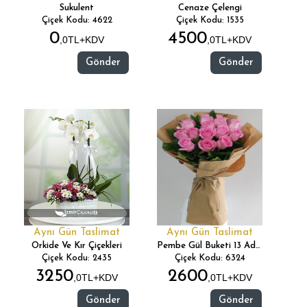
Sukulent
Cenaze Çelengi
Çiçek Kodu: 4622
Çiçek Kodu: 1535
0
4500
,0TL+KDV
,0TL+KDV
Gönder
Gönder
Aynı Gün Taslimat
Aynı Gün Taslimat
Orkide Ve Kır Çiçekleri
Pembe Gül Buketi 13 Adet
Çiçek Kodu: 2435
Çiçek Kodu: 6324
3250
2600
,0TL+KDV
,0TL+KDV
Gönder
Gönder