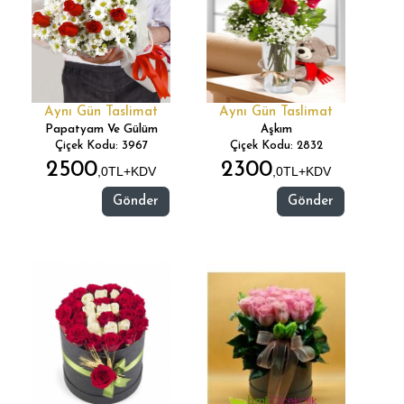
Aynı Gün Taslimat
Aynı Gün Taslimat
Papatyam Ve Gülüm
Aşkım
Çiçek Kodu: 3967
Çiçek Kodu: 2832
2500
2300
,0TL+KDV
,0TL+KDV
Gönder
Gönder