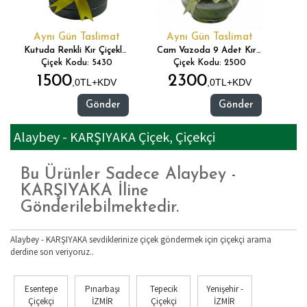
Aynı Gün Taslimat
Aynı Gün Taslimat
Kutuda Renkli Kır Çiçekleri
Cam Vazoda 9 Adet Kırmızı Gül
Çiçek Kodu: 5430
Çiçek Kodu: 2500
1500
2300
,0TL+KDV
,0TL+KDV
Gönder
Gönder
Alaybey - KARŞIYAKA Çiçek, Çiçekçi
Bu Ürünler Sadece Alaybey -
KARŞIYAKA İline
Gönderilebilmektedir.
Alaybey - KARŞIYAKA sevdiklerinize çiçek göndermek için çiçekçi arama
derdine son veriyoruz..
Esentepe
Pınarbaşı
Tepecik
Yenişehir -
Çiçekçi
İZMİR
Çiçekçi
İZMİR