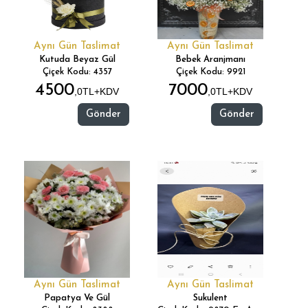
Aynı Gün Taslimat
Aynı Gün Taslimat
Kutuda Beyaz Gül
Bebek Aranjmanı
Çiçek Kodu: 4357
Çiçek Kodu: 9921
4500
7000
,0TL+KDV
,0TL+KDV
Gönder
Gönder
Aynı Gün Taslimat
Aynı Gün Taslimat
Papatya Ve Gül
Sukulent