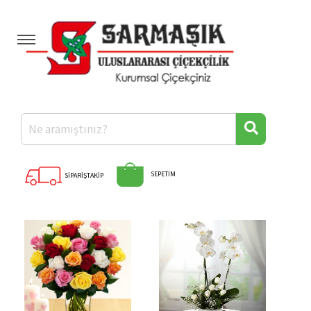
Anasayfa
Kategoriler
Hakkımızda
Banka Hesaplarımız
Diğer İllere Çiçek
Hızlı Ödeme
SEPETİM
SİPARİŞTAKİP
İletişim