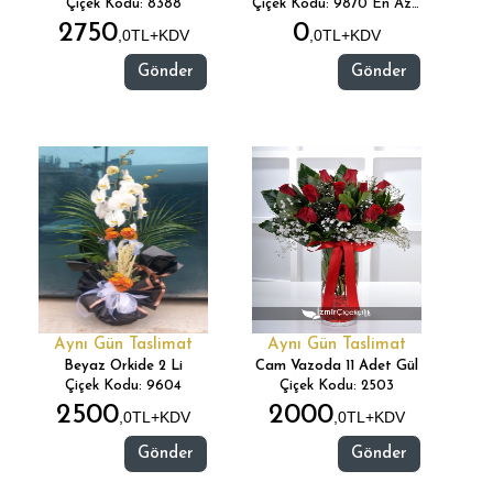
Çiçek Kodu: 8388
Çiçek Kodu: 9870 En Az 50 Adet Sipariş Gönderimi Yapıyoruz...(
2750
0
,0TL+KDV
,0TL+KDV
Gönder
Gönder
Aynı Gün Taslimat
Aynı Gün Taslimat
Beyaz Orkide 2 Li
Cam Vazoda 11 Adet Gül
Çiçek Kodu: 9604
Çiçek Kodu: 2503
2500
2000
,0TL+KDV
,0TL+KDV
Gönder
Gönder