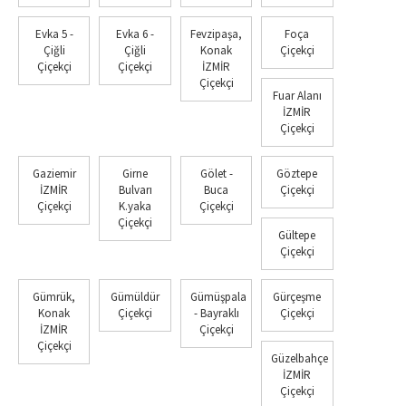
Evka 5 -
Evka 6 -
Fevzipaşa,
Foça
Çiğli
Çiğli
Konak
Çiçekçi
Çiçekçi
Çiçekçi
İZMİR
Çiçekçi
Fuar Alanı
İZMİR
Çiçekçi
Gaziemir
Girne
Gölet -
Göztepe
İZMİR
Bulvarı
Buca
Çiçekçi
Çiçekçi
K.yaka
Çiçekçi
Çiçekçi
Gültepe
Çiçekçi
Gümrük,
Gümüldür
Gümüşpala
Gürçeşme
Konak
Çiçekçi
- Bayraklı
Çiçekçi
İZMİR
Çiçekçi
Çiçekçi
Güzelbahçe
İZMİR
Çiçekçi