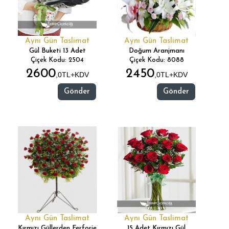
Aynı Gün Taslimat
Aynı Gün Taslimat
Gül Buketi 13 Adet
Doğum Aranjmanı
Çiçek Kodu: 2504
Çiçek Kodu: 8088
2600
2450
,0TL+KDV
,0TL+KDV
Gönder
Gönder
Aynı Gün Taslimat
Aynı Gün Taslimat
Kırmızı Güllerden Ferforje
15 Adet Kırmızı Gül