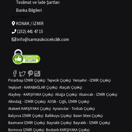
Teslimat ve İade Şartları
Banka Bilgileri
Bize Ulaşın
KONAK / İZMİR
(232).441 47 15
info@sarmasikcicekcilik.com
Pınarbaşı İZMİR Çiçekçi
Tepecik Çiçekçi
Yenişehir - İZMİR Çiçekçi
Yeşilyurt - KARABAĞLAR Çiçekçi
Alaçatı Çiçekçi
Alaybey - KARŞIYAKA Çiçekçi
Aliağa Çiçekçi
Alsancak - İZMİR Çiçekçi
Altındağ - İZMİR Çiçekçi
AOSB - Çiğli, İZMİR Çiçekçi
Atakent KARŞIYAKA Çiçekçi
Ayrancılar - Torbalı Çiçekçi
Balçova İZMİR Çiçekçi
Ballıkuyu Çiçekçi
Basın Sitesi Çiçekçi
Basmane İZMİR Çiçekçi
Bayraklı Çiçekçi
Bayraklı - İZMİR Çiçekçi
Bornova İZMİR Çiçekçi
Bostanlı KARŞIYAKA Çiçekçi