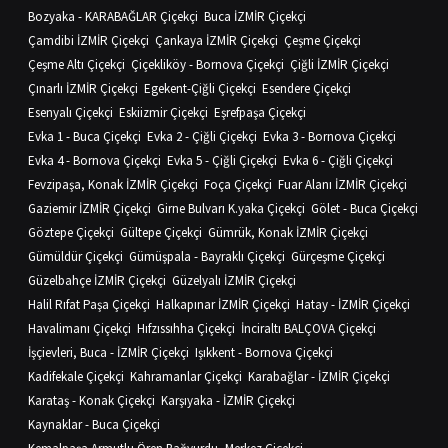
Bozyaka - KARABAĞLAR Çiçekçi
Buca İZMİR Çiçekçi
Çamdibi İZMİR Çiçekçi
Çankaya İZMİR Çiçekçi
Çeşme Çiçekçi
Çeşme Altı Çiçekçi
Çiçekliköy - Bornova Çiçekçi
Çiğli İZMİR Çiçekçi
Çınarlı İZMİR Çiçekçi
Egekent-Çiğli Çiçekçi
Esendere Çiçekçi
Esenyalı Çiçekçi
Eskiizmir Çiçekçi
Eşrefpaşa Çiçekçi
Evka 1 - Buca Çiçekçi
Evka 2 - Çiğli Çiçekçi
Evka 3 - Bornova Çiçekçi
Evka 4 - Bornova Çiçekçi
Evka 5 - Çiğli Çiçekçi
Evka 6 - Çiğli Çiçekçi
Fevzipaşa, Konak İZMİR Çiçekçi
Foça Çiçekçi
Fuar Alanı İZMİR Çiçekçi
Gaziemir İZMİR Çiçekçi
Girne Bulvarı K.yaka Çiçekçi
Gölet - Buca Çiçekçi
Göztepe Çiçekçi
Gültepe Çiçekçi
Gümrük, Konak İZMİR Çiçekçi
Gümüldür Çiçekçi
Gümüşpala - Bayraklı Çiçekçi
Gürçeşme Çiçekçi
Güzelbahçe İZMİR Çiçekçi
Güzelyalı İZMİR Çiçekçi
Halil Rıfat Paşa Çiçekçi
Halkapınar İZMİR Çiçekçi
Hatay - İZMİR Çiçekçi
Havalimanı Çiçekçi
Hıfzıssıhha Çiçekçi
İnciraltı BALÇOVA Çiçekçi
İşçievleri, Buca - İZMİR Çiçekçi
Işıkkent - Bornova Çiçekçi
Kadifekale Çiçekçi
Kahramanlar Çiçekçi
Karabağlar - İZMİR Çiçekçi
Karataş - Konak Çiçekçi
Karşıyaka - İZMİR Çiçekçi
Kaynaklar - Buca Çiçekçi