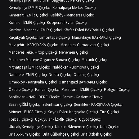
Kemalpaşa Armutlu Ören Bağyurdu, Merkez Çiçekçi
Kemalpaşa İZMİR Çiçekçi
Kemalpaşa Merkez Çiçekçi
Kemeraltı İZMİR Çiçekçi
Kısıkköy - Menderes Çiçekçi
Konak - İZMİR Çiçekçi
Kooperatif Evleri Çiçekçi
Kordon, Alsancak İZMİR Çiçekçi
Körfez Evleri BAYRAKLI Çiçekçi
Küçükyalı Çiçekçi
Limontepe Çiçekçi
Manavkuyu BAYRAKLI Çiçekçi
Mavişehir - KARŞIYAKA Çiçekçi
Menderes Cumaovası Çiçekçi
Menderes Tekeli - İtop Çiçekçi
Menemen Çiçekçi
Menemen Maltepe Organize Sanayi Çiçekçi
Mersinli Çiçekçi
Mithatpaşa İZMİR Çiçekçi
Naldöken - Bornova Çiçekçi
Narlıdere İZMİR Çiçekçi
Nokta Çiçekçi
Ödemiş Çiçekçi
Örnekköy - Karşıyaka Çiçekçi
Osmangazi BAYRAKLI Çiçekçi
Özdere Çiçekçi
Pancar Çiçekçi
Pasaport - İZMİR Çiçekçi
Poligon Çiçekçi
Sahilevleri - NARLIDERE Çiçekçi
Sarnıç - Gaziemir Çiçekçi
Sasalı ÇİĞLİ Çiçekçi
Seferihisar Çiçekçi
Şemikler - KARŞIYAKA Çiçekçi
Şirinyer - BUCA Çiçekçi
Soyak Evleri Karşıyaka Çiçekçi
Tire Çiçekçi
Torbalı Çiçekçi
Üçkuyular - İZMİR Çiçekçi
Üçyol Çiçekçi
Ulucak/Kemalpaşa Çiçekçi
Ulukent/Menemen Çiçekçi
Urla Çiçekçi
Urla Akkum Çiçekçi
Urla Gülbahçe Çiçekçi
Urla Özbek Çiçekçi