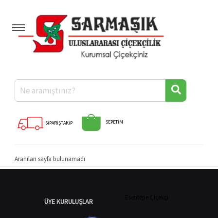
Anasayfa
Kategoriler
Hakkımızda
Banka Hesaplarımız
Diğer İllere Çiçek
Hızlı Ödeme
SEPETİM
SİPARİŞTAKİP
İletişim
Aranılan sayfa bulunamadı
Esentepe Çiçekçi
ÜYE KURULUŞLAR